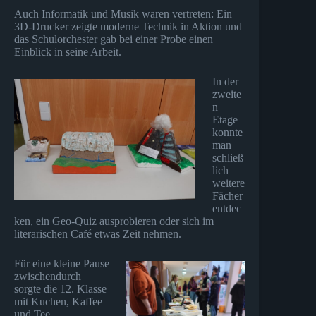
Auch Informatik und Musik waren vertreten: Ein
3D-Drucker zeigte moderne Technik in Aktion und
das Schulorchester gab bei einer Probe einen
Einblick in seine Arbeit.
In der
zweite
n
Etage
konnte
man
schließ
lich
weitere
Fächer
entdec
ken, ein Geo-Quiz ausprobieren oder sich im
literarischen Café etwas Zeit nehmen.
Für eine kleine Pause
zwischendurch
sorgte die 12. Klasse
mit Kuchen, Kaffee
und Tee.