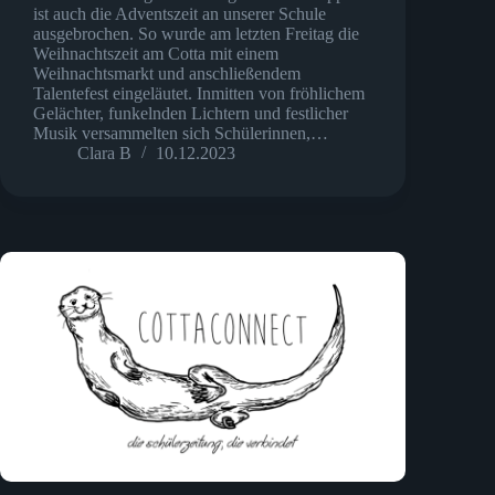
ist auch die Adventszeit an unserer Schule
ausgebrochen. So wurde am letzten Freitag die
Weihnachtszeit am Cotta mit einem
Weihnachtsmarkt und anschließendem
Talentefest eingeläutet. Inmitten von fröhlichem
Gelächter, funkelnden Lichtern und festlicher
Musik versammelten sich Schülerinnen,…
Clara B
10.12.2023