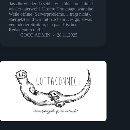
dass ihr wieder da seid – wir fühlen uns direkt
wieder otterwohl. Unsere Homepage war eine
Weile offline (Serverprobleme… fragt nicht),
aber jetzt sind wir mit frischem Design, etwas
veränderter Struktur, ein paar frischen
Redakteuren und…
COCO ADMIN
28.11.2025